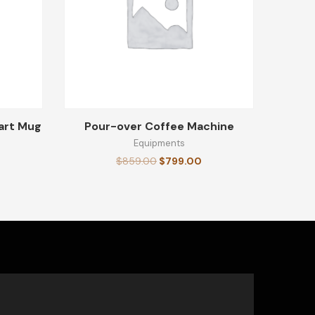
art Mug
Pour-over Coffee Machine
Equipments
$
859.00
$
799.00