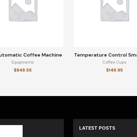
Automatic Coffee Machine
Temperature Control Sm
Equipments
Coffee Cups
$
849.55
$
149.95
LATEST POSTS