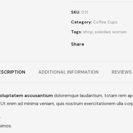
SKU:
021
Category:
Coffee Cups
Tags:
shop
,
soledad
,
women
Share
ESCRIPTION
ADDITIONAL INFORMATION
REVIEWS 
oluptatem accusantium
doloremque laudantium, totam rem aperi
 Ut enim ad minima veniam, quis nostrum exercitationem ulla corp
.
simos.