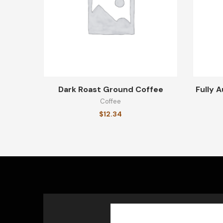
Dark Roast Ground Coffee
Fully 
Coffee
$
12.34