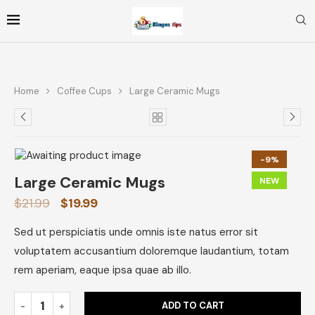
Home
Coffee Cups
Large Ceramic Mugs
-9%
Large Ceramic Mugs
NEW
$
21.99
$
19.99
Sed ut perspiciatis unde omnis iste natus error sit
voluptatem accusantium doloremque laudantium, totam
rem aperiam, eaque ipsa quae ab illo.
ADD TO CART