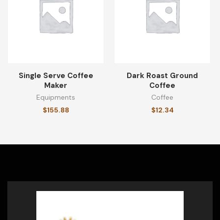
Single Serve Coffee
Dark Roast Ground
Maker
Coffee
Equipments
Coffee
$
155.88
$
12.34